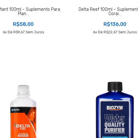
Plant 100ml - Suplemento Para
Delta Reef 100ml - Suplemen
Plan...
Corai...
R$58,00
R$136,00
6
X De
R$9,67
Sem Juros
6
X De
R$22,67
Sem Juros