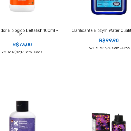
dor Biológico Deltafish 100ml -
Clarificante Biozym Water Quality 
M...
R$99,90
R$73,00
6
X De
R$16,65
Sem Juros
6
X De
R$12,17
Sem Juros