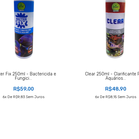
er Fix 250ml - Bactericida e
Clear 250ml - Clarificante 
Fungici...
Aquários...
R$59,00
R$48,90
6
X De
R$9,83
Sem Juros
6
X De
R$8,15
Sem Juros