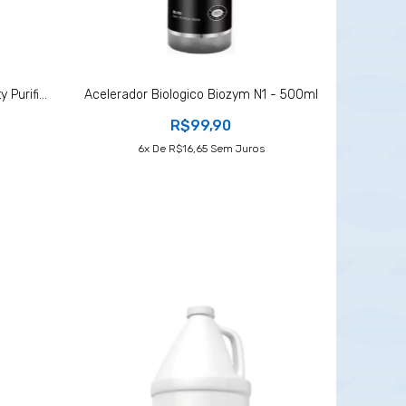
Purifi...
Acelerador Biologico Biozym N1 - 500ml
R$99,90
6
X De
R$16,65
Sem Juros