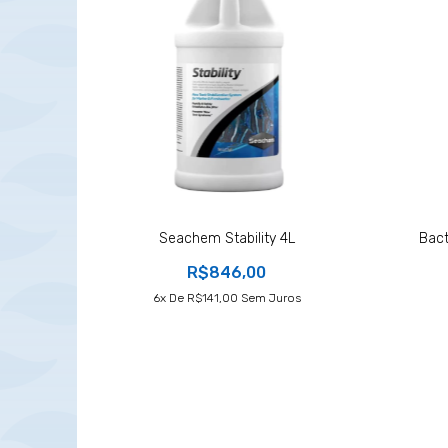
Seachem Stability 4L
Bact
R$846,00
6
X De
R$141,00
Sem Juros