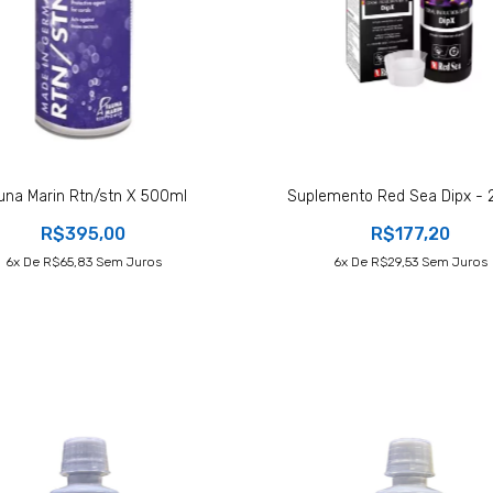
una Marin Rtn/stn X 500ml
Suplemento Red Sea Dipx -
R$395,00
R$177,20
6
X De
R$65,83
Sem Juros
6
X De
R$29,53
Sem Juros