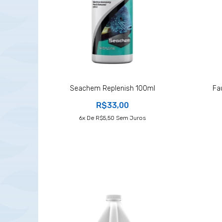
Seachem Replenish 100ml
Fa
R$33,00
6
X De
R$5,50
Sem Juros