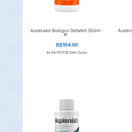
Acelerador Biológico Deltafish 250ml -
Acelera
M...
R$104,00
6
X De
R$17,33
Sem Juros