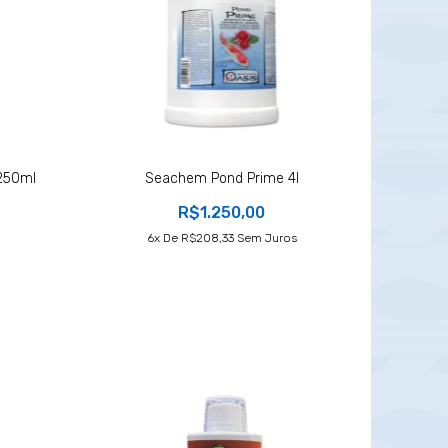
 250ml
Seachem Pond Prime 4l
R$1.250,00
6
X De
R$208,33
Sem Juros