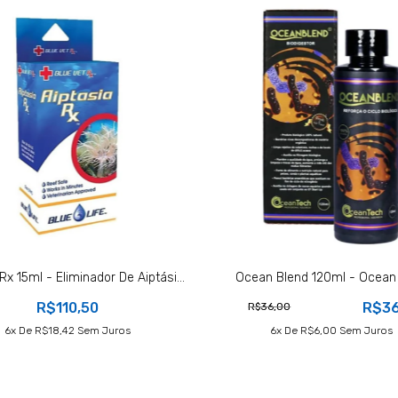
Rx 15ml - Eliminador De Aiptási...
Ocean Blend 120ml - Ocean
R$110,50
R$36
R$36,00
6
X De
R$18,42
Sem Juros
6
X De
R$6,00
Sem Juros