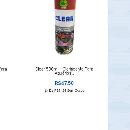
Para
Clear 500ml - Clarificante Para
Aquários...
R$67,50
6
X De
R$11,25
Sem Juros