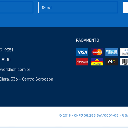
PAGAMENTO
09-9351
4-8210
orldfish.com.br
Clara, 336 - Centro Sorocaba
© 2019 • CNPJ 08.258.561/0001-05 • R 