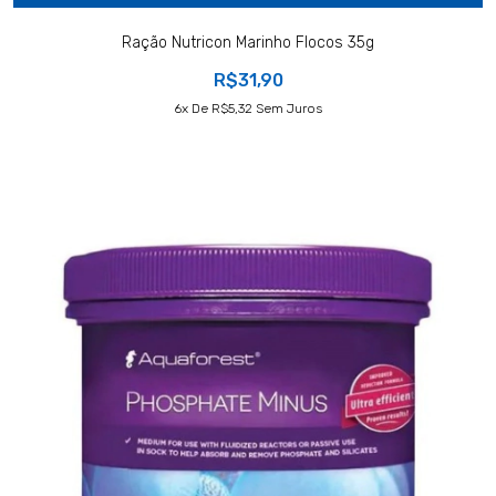
Ração Nutricon Marinho Flocos 35g
R$31,90
6
X De
R$5,32
Sem Juros