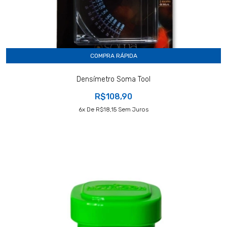
COMPRA RÁPIDA
Densímetro Soma Tool
R$108,90
6
X De
R$18,15
Sem Juros