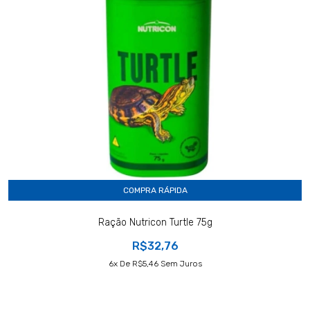
COMPRA RÁPIDA
Ração Nutricon Turtle 75g
R$32,76
6
X De
R$5,46
Sem Juros