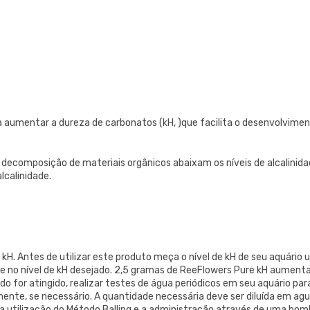
ra aumentar a dureza de carbonatos (kH, )que facilita o desenvolvimen
 decomposição de materiais orgânicos abaixam os níveis de alcalinidad
lcalinidade.
H. Antes de utilizar este produto meça o nível de kH de seu aquário u
e no nível de kH desejado. 2,5 gramas de ReeFlowers Pure kH aumentar
do for atingido, realizar testes de água periódicos em seu aquário pa
nte, se necessário. A quantidade necessária deve ser diluída em agua
a utilização do Método Balling e a administração através de uma bom