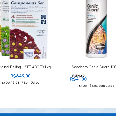
riginal Balling - SET ABC 3X1 kg...
Seachem Garlic Guard 10
R$649,00
R$54,60
R$41,00
6
X De
R$108,17
Sem Juros
6
X De
R$6,83
Sem Juros