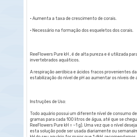
• Aumenta a taxa de crescimento de corais.
• Necessário na formação dos esqueletos dos corais.
ReeFlowers Pure kH , é de alta pureza e é utilizada pa
invertebrados aquáticos.
A respiração aeróbica e ácidos fracos provenientes da
estabilização do nível de pH ao aumentar os níveis de a
Instruções de Uso:
Todo aquário possui um diferente nível de consumo de k
gramas para cada 100 litros de água, até que se chegu
ReeFlowers Pure kH = ~1 g). Uma vez que o nível deseja
esta solução pode ser usada diariamente ou semanalme
kH do seu aquário for maior que 1 dkH, recomendamos 