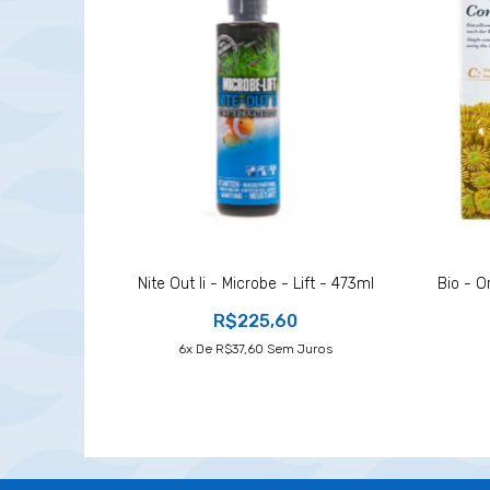
Nite Out Ii - Microbe - Lift - 473ml
Bio - O
R$225,60
6
X De
R$37,60
Sem Juros