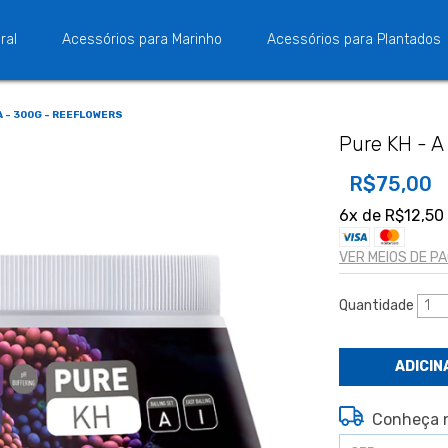
ral
Acessórios para Marinho
Acessórios para Plantados
A - 300G - REEFLOWERS
Pure KH - A
R$75,00
6
x de
R$12,50
VER MEIOS DE 
Quantidade
Conheça n