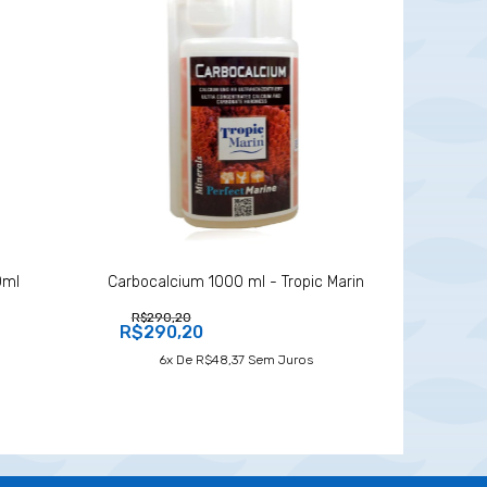
0ml
Carbocalcium 1000 ml - Tropic Marin
R$290,20
R$290,20
6
X De
R$48,37
Sem Juros