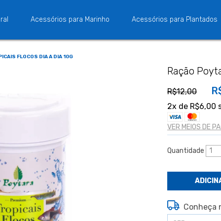
ral
Acessórios para Marinho
Acessórios para Plantados
CAIS FLOCOS DIA A DIA 10G
Ração Poytar
R
R$12,00
2
x de
R$6,00
s
VER MEIOS DE 
Quantidade
Conheça n