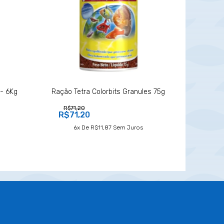
 - 6Kg
Ração Tetra Colorbits Granules 75g
R$71,20
R$71,20
6
X De
R$11,87
Sem Juros