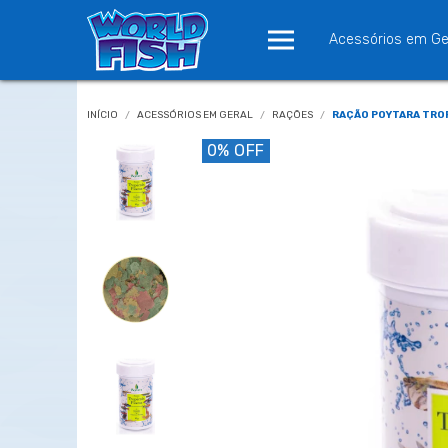
Acessórios em Ge
INÍCIO
/
ACESSÓRIOS EM GERAL
/
RAÇÕES
/
RAÇÃO POYTARA TROPI
0
% OFF