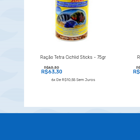
Ração Tetra Cichlid Sticks - 75gr
R
R$63,30
R
R$63,30
R$
6
X De
R$10,55
Sem Juros