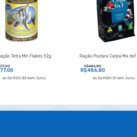
ação Tetra Min Flakes 52g
Ração Poytara Carpa Mix 6x1
$77,00
R$486,80
77,00
R$486,80
6
X De
R$12,83
Sem Juros
6
X De
R$81,13
Sem Juros