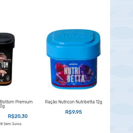
 Bottom Premium
Ração Nutricon Nutribetta 12g
0g
R$9,95
R$20,30
08
Sem Juros