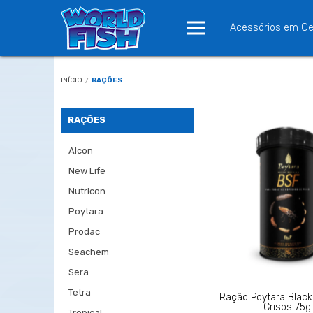
Acessórios em Ge
INÍCIO
/
RAÇÕES
RAÇÕES
Alcon
New Life
Nutricon
Poytara
Prodac
Seachem
Sera
Tetra
Ração Poytara Black
Crisps 75g
Tropical