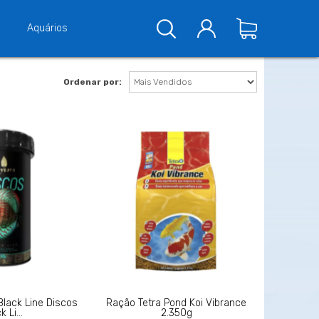
Aquários
Ordenar por:
Black Line Discos
Ração Tetra Pond Koi Vibrance
k Li...
2.350g