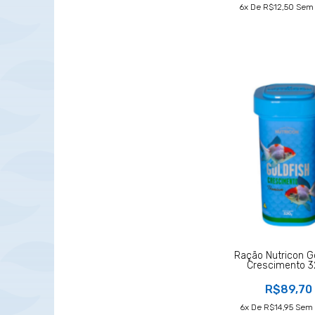
6
X De
R$12,50
Sem 
Ração Nutricon Go
Crescimento 
R$89,70
6
X De
R$14,95
Sem 