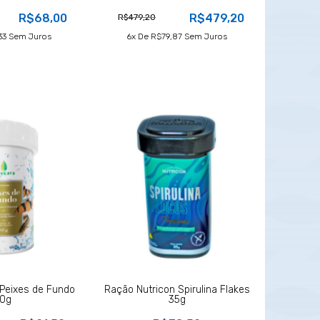
R$68,00
R$479,20
R$479,20
33
Sem Juros
6
X De
R$79,87
Sem Juros
Peixes de Fundo
Ração Nutricon Spirulina Flakes
0g
35g