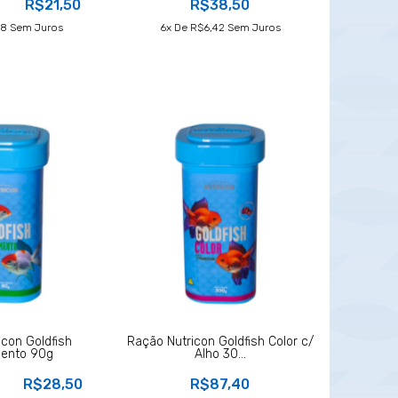
R$21,50
R$38,50
38
Sem Juros
6
X De
R$6,42
Sem Juros
icon Goldfish
Ração Nutricon Goldfish Color c/
ento 90g
Alho 30...
R$28,50
R$87,40