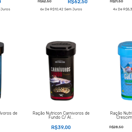
0
R$62,50
R$62,50
R$21,50
Juros
6
X De
R$10,42
Sem Juros
4
X De
R$5,
ívoros de
Ração Nutricon Carnivoros de
Ração Nutr
Fundo C/ Al...
Crescim
R$39,00
R$28,50