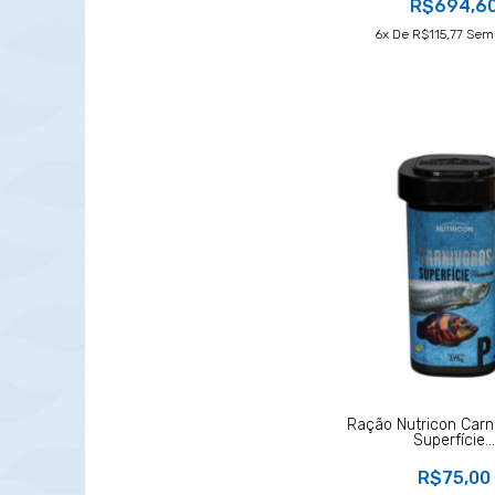
R$694,6
6
X De
R$115,77
Sem 
Ração Nutricon Carn
Superfície...
R$75,00