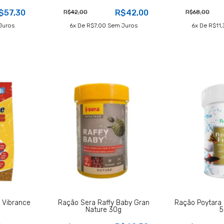
$57,30
R$42,00
R$42,00
R$68,00
Juros
6
X De
R$7,00
Sem Juros
6
X De
R$11,
i Vibrance
Ração Sera Raffy Baby Gran
Ração Poytara 
Nature 30g
5