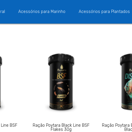
ral
Acessórios para Marinho
Acessórios para Plantados
 Line BSF
Ração Poytara Black Line BSF
Ração Poytara 
Flakes 30g
Blac