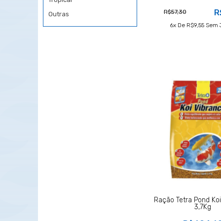
R
R$57,30
Outras
6
X De
R$9,55
Sem 
Ração Tetra Pond Ko
3,7Kg