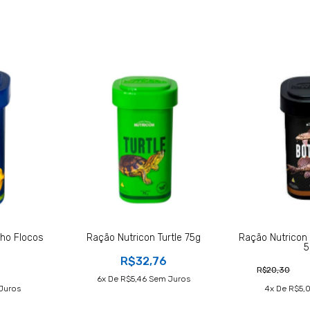
nho Flocos
Ração Nutricon Turtle 75g
Ração Nutricon
5
R$32,76
R$20,30
6
X De
R$5,46
Sem Juros
Juros
4
X De
R$5,