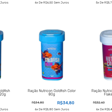
Juros
6
X De
R$6,50
Sem Juros
5
X De
R$5,
ldfish
Ração Nutricon Goldfish Color
Ração Nutri
320g
80g
Flak
R$34,80
R$34,80
R$32,60
Juros
6
X De
R$5,80
Sem Juros
6
X De
R$5,