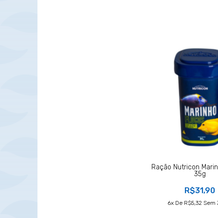
Ração Nutricon Mari
35g
R$31,90
6
X De
R$5,32
Sem 