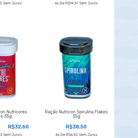
70
Sem Juros
6
X De
R$14,57
Sem Juros
con Nutricores
Ração Nutricon Spirulina Flakes
es 35g
35g
R$32,60
R$38,50
43
Sem Juros
6
X De
R$6,42
Sem Juros