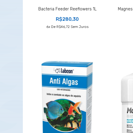
Bacteria Feeder Reeflowers 1L
Magnesi
R$280,30
6
X De
R$46,72
Sem Juros