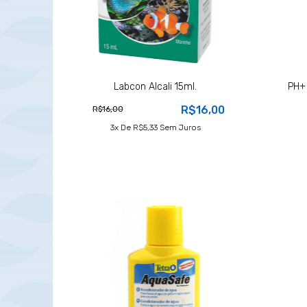
Labcon Alcali 15ml.
PH+ 
R$16,00
R$16,00
3
X De
R$5,33
Sem Juros