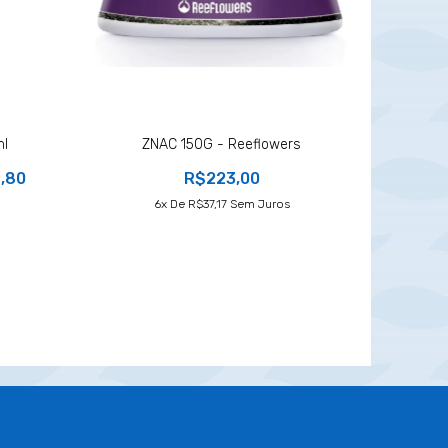
ml
ZNAC 150G - Reeflowers
,80
R$223,00
6
X De
R$37,17
Sem Juros