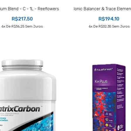
um Blend - C - 1L - Reeflowers
Ionic Balancer & Trace Element
R$217,50
R$194,10
6
X De
R$36,25
Sem Juros
6
X De
R$32,35
Sem Juros