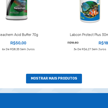
Seachem Acid Buffer 70g
Labcon Protect Plus 30
R$50,00
R$18
R$18,80
6
X De
R$8,33
Sem Juros
3
X De
R$6,27
Sem Juros
MOSTRAR MAIS PRODUTOS