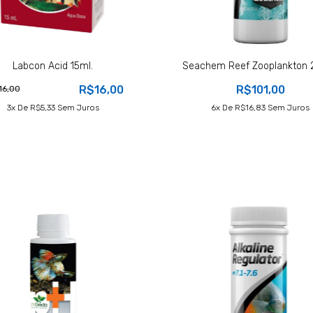
Labcon Acid 15ml.
Seachem Reef Zooplankton 
R$16,00
R$101,00
16,00
3
X De
R$5,33
Sem Juros
6
X De
R$16,83
Sem Juros