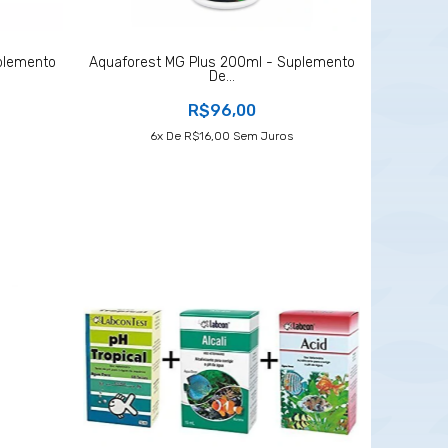
plemento
Aquaforest MG Plus 200ml - Suplemento
De...
R$96,00
6
X De
R$16,00
Sem Juros