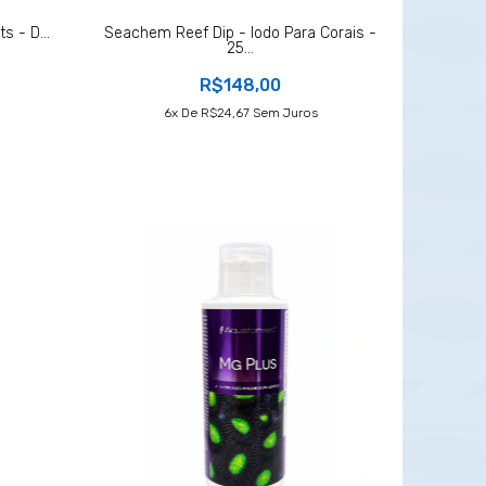
s - D...
Seachem Reef Dip - Iodo Para Corais -
25...
R$148,00
6
X De
R$24,67
Sem Juros