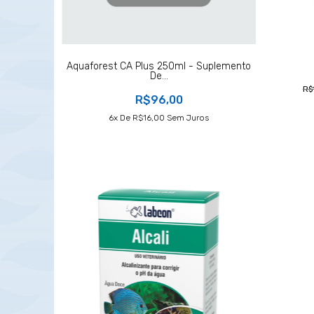
Aquaforest CA Plus 250ml - Suplemento
De...
R$
R$96,00
6
X De
R$16,00
Sem Juros