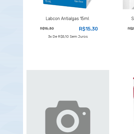
Labcon Antialgas 15ml.
S
R$15,30
R$15,30
R$2
3
X De
R$5,10
Sem Juros