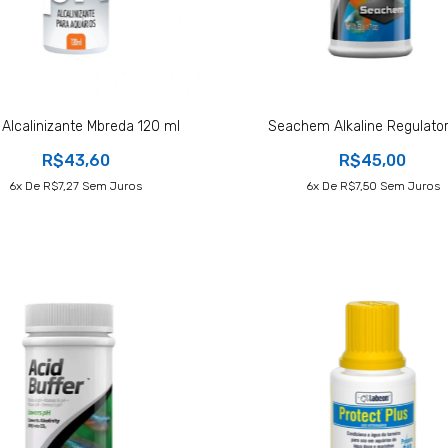
Alcalinizante Mbreda 120 ml
Seachem Alkaline Regulato
R$43,60
R$45,00
6
X De
R$7,27
Sem Juros
6
X De
R$7,50
Sem Juros