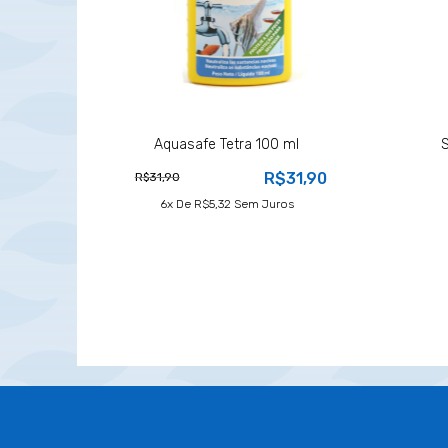
Aquasafe Tetra 100 ml
R$31,90
R$31,90
6
X De
R$5,32
Sem Juros