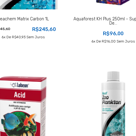
eachem Matrix Carbon 1L
Aquaforest KH Plus 250ml - Su
De...
R$245,60
45,60
R$96,00
6
X De
R$40,93
Sem Juros
6
X De
R$16,00
Sem Juros