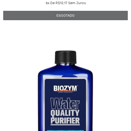
6
X De
R$12,17
Sem Juros
ESGOTADO