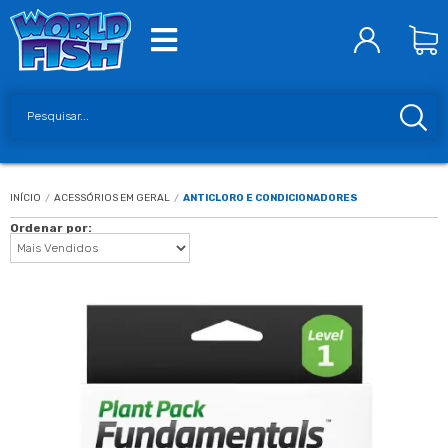
INÍCIO
/
ACESSÓRIOS EM GERAL
/
ANTICLORO E CONDICIONADORES
Ordenar por: