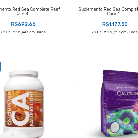
mento Red Sea Complete Reef
Suplemento Red Sea Complet
Care 4...
Care 4...
R$692,66
R$1.177,50
6
X De
R$115,44
Sem Juros
6
X De
R$196,25
Sem Juros