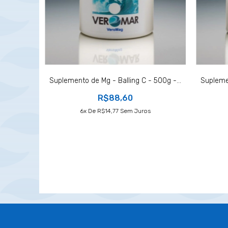
Suplemento de Mg - Balling C - 500g -...
Supleme
R$88,60
6
X De
R$14,77
Sem Juros