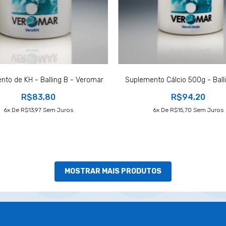
nto de KH - Balling B - Veromar
Suplemento Cálcio 500g - Ballin
R$83,80
R$94,20
6
X De
R$13,97
Sem Juros
6
X De
R$15,70
Sem Juros
MOSTRAR MAIS PRODUTOS