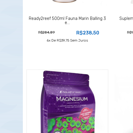
Ready2reef 500ml Fauna Marin Balling 3
Suplem
e...
R$238,50
R$284,89
R$1
6
X De
R$39,75
Sem Juros