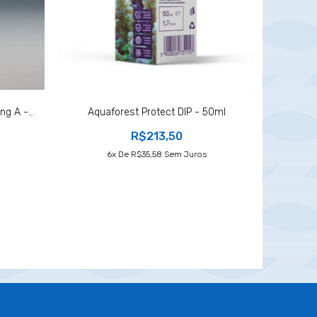
g A -...
Aquaforest Protect DIP - 50ml
R$213,50
6
X De
R$35,58
Sem Juros