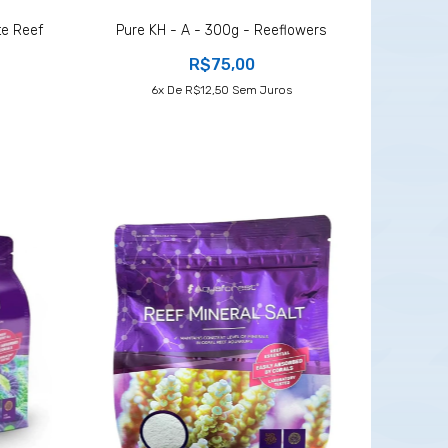
e Reef
Pure KH - A - 300g - Reeflowers
R$75,00
6
X De
R$12,50
Sem Juros