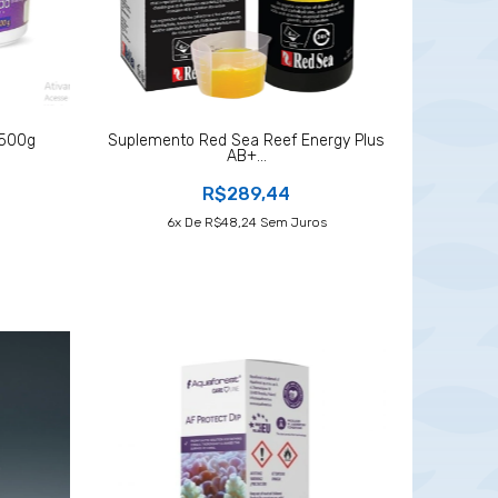
 500g
Suplemento Red Sea Reef Energy Plus
AB+...
R$289,44
6
X De
R$48,24
Sem Juros