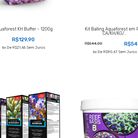
uaforest KH Buffer - 1200g
Kit Balling Aquaforest em 
CA/KH/KG/...
R$129,90
R$54
R$544,00
6
X De
R$21,65
Sem Juros
6
X De
R$90,67
Sem Juros