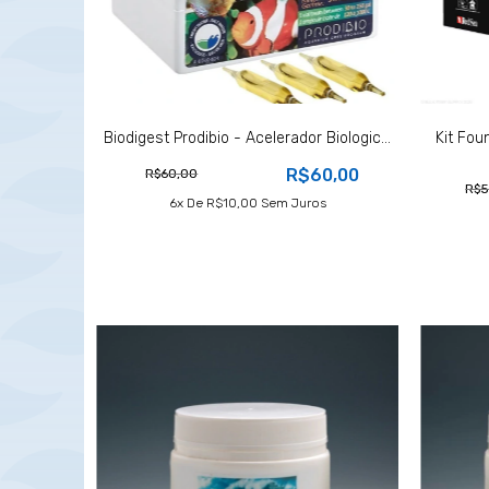
Biodigest Prodibio - Acelerador Biologic...
Kit Fou
R$60,00
R$60,00
R$5
6
X De
R$10,00
Sem Juros