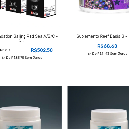
ndation Balling Red Sea A/B/C -
Suplemento Reef Basis B -
5...
R$68,60
R$502,50
02,50
6
X De
R$11,43
Sem Juros
6
X De
R$83,75
Sem Juros