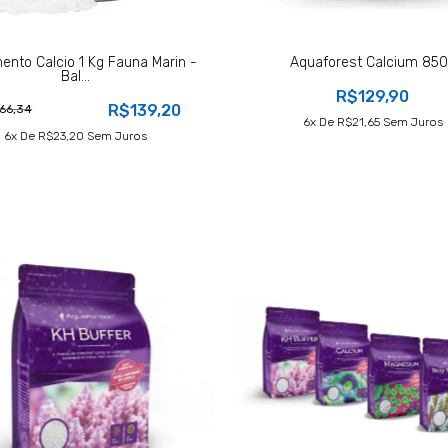
ento Calcio 1 Kg Fauna Marin -
Aquaforest Calcium 85
Bal...
R$129,90
R$139,20
66,34
6
X De
R$21,65
Sem Juros
6
X De
R$23,20
Sem Juros