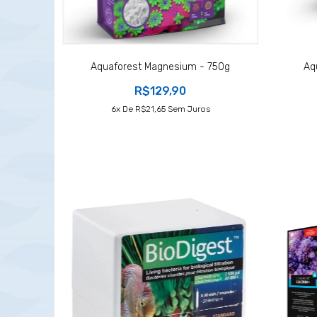
Aquaforest Magnesium - 750g
Aq
R$129,90
6
X De
R$21,65
Sem Juros