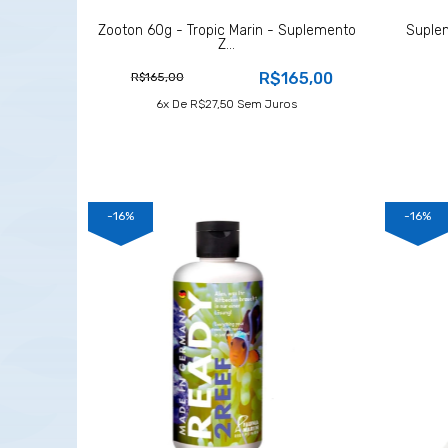
Zooton 60g - Tropic Marin - Suplemento
Suple
Z...
R$165,00
R$165,00
6
X De
R$27,50
Sem Juros
-16%
-16%